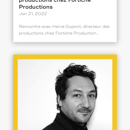
productions chez Fortiche
Productions
Jan 21, 2022
Rencontre avec Hervé Dupont, directeur des
productions chez Fortiche Production...