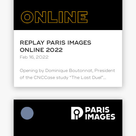
REPLAY PARIS IMAGES
ONLINE 2022
Feb 16, 2022
Opening by Dominique Boutonnat, President
of the CNCCase study “The Last Duel”...