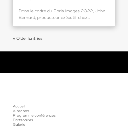
Dans le cadre du Paris Images 2022, John
Bernard, producteur exécutif chez...
« Older Entries
Accueil
A propos
Programme conférences
Partenaires
Galerie