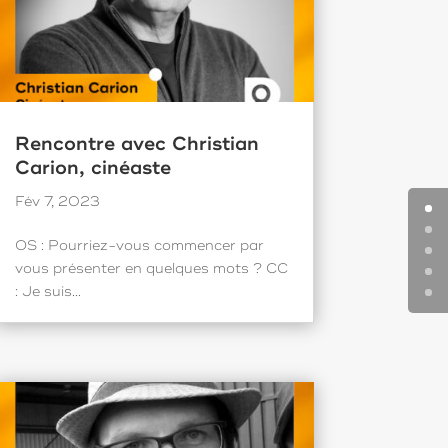
Rencontre avec Christian
Carion, cinéaste
Fév 7, 2023
OS : Pourriez-vous commencer par
vous présenter en quelques mots ? CC
: Je suis...