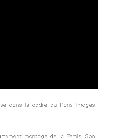
use dans le cadre du Paris Images
partement montage de la Fémis. Son