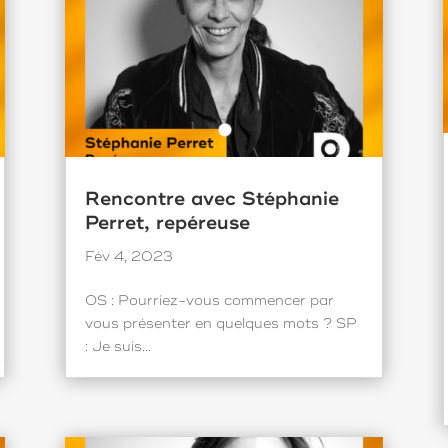
Rencontre avec Stéphanie
Perret, repéreuse
Fév 4, 2023
OS : Pourriez-vous commencer par
vous présenter en quelques mots ? SP
: Je suis...