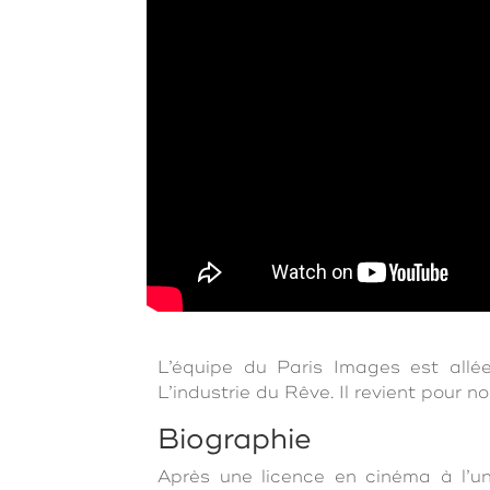
L’équipe du Paris Images est all
L’industrie du Rêve. Il revient pour n
Biographie
Après une licence en cinéma à l’u