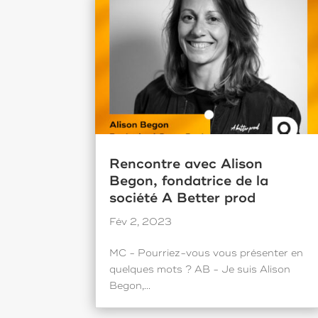
Rencontre avec Alison
Begon, fondatrice de la
société A Better prod
Fév 2, 2023
MC - Pourriez-vous vous présenter en
quelques mots ? AB - Je suis Alison
Begon,...