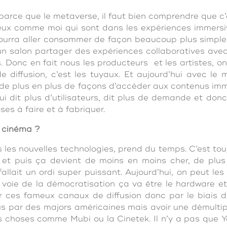
parce que le metaverse, il faut bien comprendre que c
eux comme moi qui sont dans les expériences immersi
pourra aller consommer de façon beaucoup plus simple,
 un salon partager des expériences collaboratives avec 
 Donc en fait nous les producteurs et les artistes, o
 diffusion, c’est les tuyaux. Et aujourd’hui avec le
ra de plus en plus de façons d’accéder aux contenus imm
 qui dit plus d’utilisateurs, dit plus de demande et do
es à faire et à fabriquer.
u cinéma ?
les nouvelles technologies, prend du temps. C’est touj
 et puis ça devient de moins en moins cher, de plus
fallait un ordi super puissant. Aujourd’hui, on peut l
la voie de la démocratisation ça va être le hardware e
ir ces fameux canaux de diffusion donc par le biai
s par des majors américaines mais avoir une démultip
 choses comme Mubi ou la Cinetek. Il n’y a pas que 