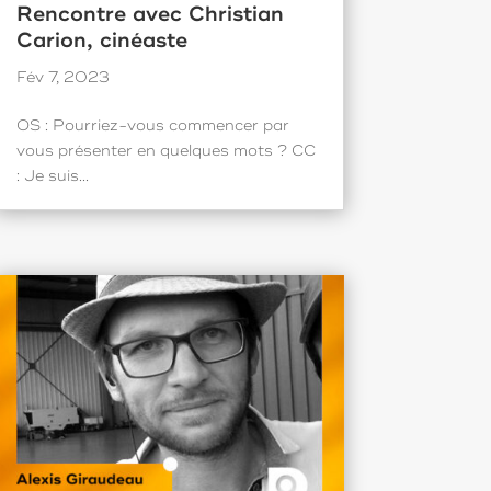
Rencontre avec Christian
Carion, cinéaste
Fév 7, 2023
OS : Pourriez-vous commencer par
vous présenter en quelques mots ? CC
: Je suis...