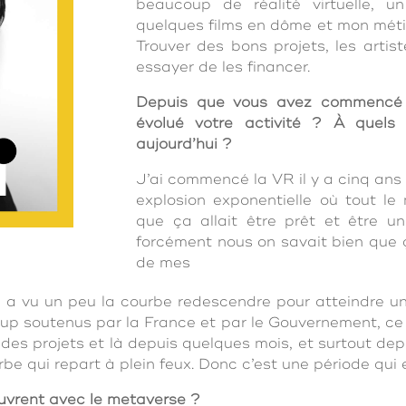
beaucoup de réalité virtuelle, u
quelques films en dôme et mon métie
Trouver des bons projets, les artist
essayer de les financer.
Depuis que vous avez commencé à
évolué votre activité ? À quels
aujourd’hui ?
J’ai commencé la VR il y a cinq ans 
explosion exponentielle où tout l
que ça allait être prêt et être 
forcément nous on savait bien que ç
de mes
 a vu un peu la courbe redescendre pour atteindre u
up soutenus par la France et par le Gouvernement, ce q
e des projets et là depuis quelques mois, et surtout d
be qui repart à plein feux. Donc c’est une période qui e
ouvrent avec le metaverse ?