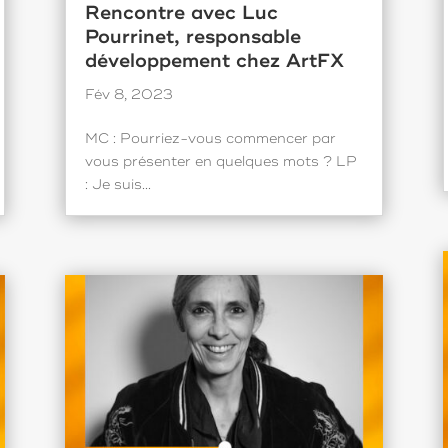
Rencontre avec Luc
Pourrinet, responsable
développement chez ArtFX
Fév 8, 2023
MC : Pourriez-vous commencer par
vous présenter en quelques mots ? LP
: Je suis...