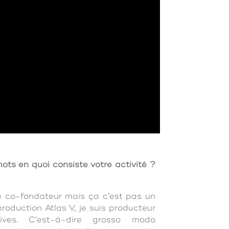
ts en quoi consiste votre activité ?
re co-fondateur mais ça c’est pas un
production Atlas V, je suis producteur
tives. C’est-à-dire grosso modo