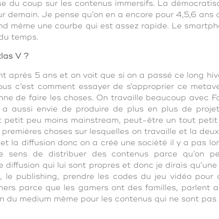
se du coup sur les contenus immersifs. La démocratis
our demain. Je pense qu’on en a encore pour 4,5,6 ans 
d même une courbe qui est assez rapide. Le smartphon
du temps.
tlas V ?
nt après 5 ans et on voit que si on a passé ce long hive
 nous c’est comment essayer de s’approprier ce metav
nne de faire les choses. On travaille beaucoup avec F
a aussi envie de produire de plus en plus de projet
 petit peu moins mainstream, peut-être un tout petit 
es premières choses sur lesquelles on travaille et la de
et la diffusion donc on a créé une société il y a pas l
e sens de distribuer des contenus parce qu’on pen
diffusion qui lui sont propres et donc je dirais qu’un
n, le publishing, prendre les codes du jeu vidéo pour
ers parce que les gamers ont des familles, parlent 
n du medium même pour les contenus qui ne sont pas d