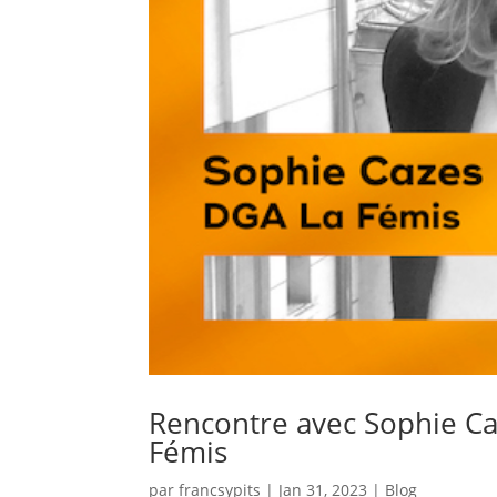
Rencontre avec Sophie Caz
Fémis
par
francsypits
|
Jan 31, 2023
|
Blog