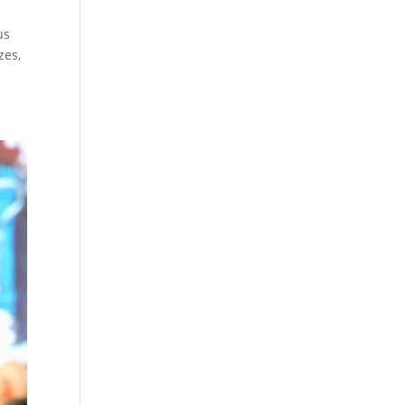
us
zes,