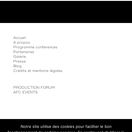
Accueil
A propos
Programme conférences
Partenaires
Galerie
Presse
Blog
Crédits et mentions légales
PRODUCTION FORUM
AFC EVENTS
Agence web : 33 francs
Notre site utilise des cookies pour faciliter le bon