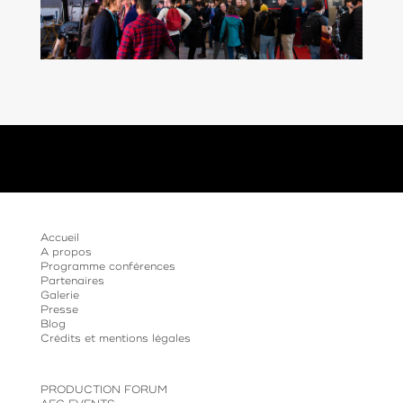
Accueil
A propos
Programme conférences
Partenaires
Galerie
Presse
Blog
Crédits et mentions légales
PRODUCTION FORUM